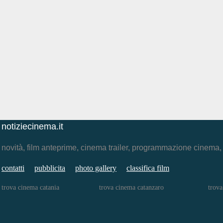
notiziecinema.it
novità, film anteprime, cinema trailer, programmazione cinema
contatti
pubblicita
photo gallery
classifica film
trova cinema catania
trova cinema catanzaro
trova