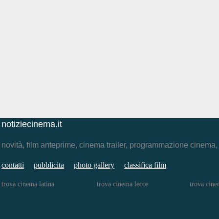
notiziecinema.it
novità, film anteprime, cinema trailer, programmazione cinema
contatti
pubblicita
photo gallery
classifica film
trova cinema latina
trova cinema lecce
trova cine