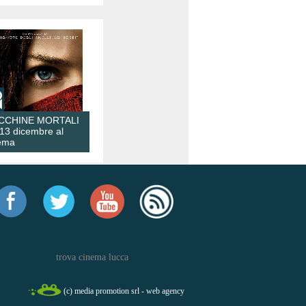
CCHINE MORTALI
 13 dicembre al
ema
trova cinema lucca
(c) media promotion srl - web agency