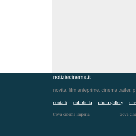
notiziecinema.it
novità, film anteprime, cinema traile
contatti
pubblicita
photo gallery
cla
trova cinema imperia
trova cin