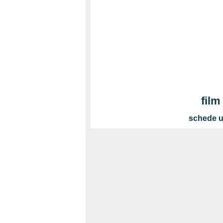
film
schede ul