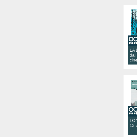
LA
dal
cin
LON
13 