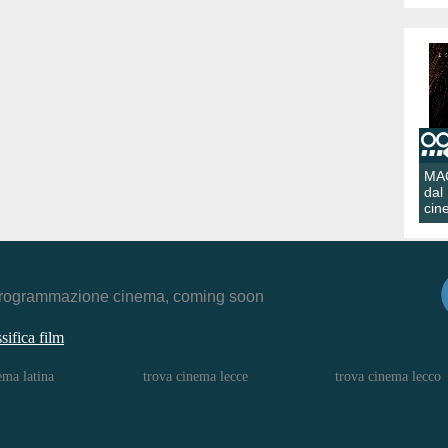
MA
dal
cin
r, programmazione cinema, coming soon
ssifica film
ema latina
trova cinema lecce
trova cinema lecco