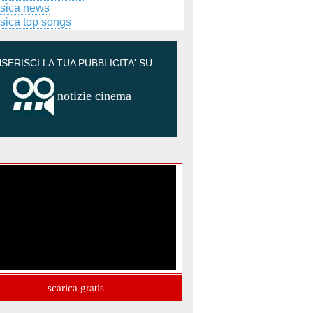
sica news
sica top songs
NSERISCI LA TUA PUBBLICITA' SU
notizie cinema
scarica gratis