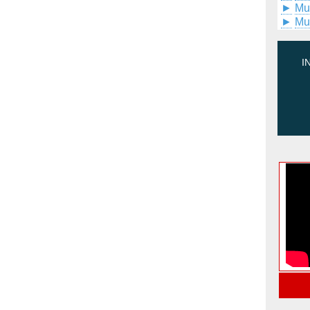
►
Mu
►
Mu
I