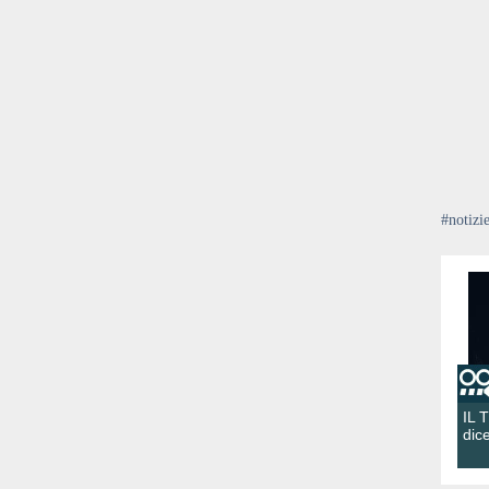
#notizi
IL 
dic