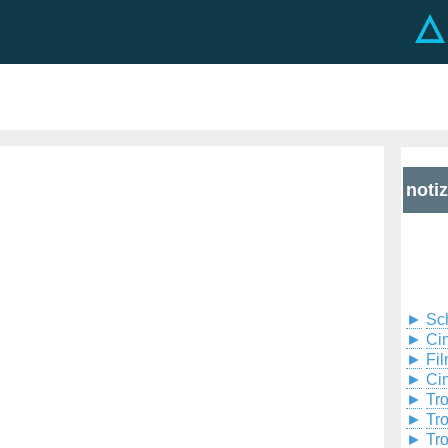
noti
►
Sc
►
Cin
►
Fil
►
Ci
►
Tr
►
Tr
►
Tr