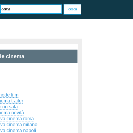
zie cinema
hede film
ema trailer
m in sala
nema novità
ova cinema roma
ova cinema milano
ova cinema napoli