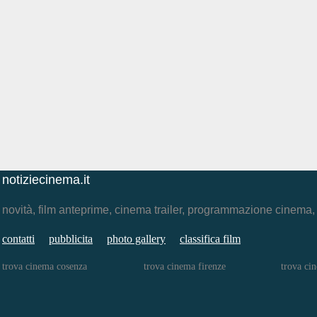
notiziecinema.it
novità, film anteprime, cinema trailer, programmazione cinema
contatti
pubblicita
photo gallery
classifica film
trova cinema cosenza
trova cinema firenze
trova ci