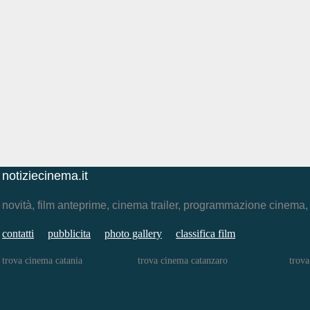
notiziecinema.it
novità, film anteprime, cinema trailer, programmazione cinema
contatti
pubblicita
photo gallery
classifica film
trova cinema catania
trova cinema catanzaro
trova