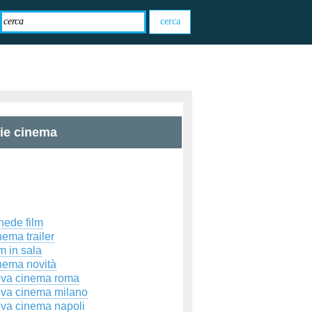
zie cinema
hede film
ema trailer
m in sala
nema novità
ova cinema roma
ova cinema milano
ova cinema napoli