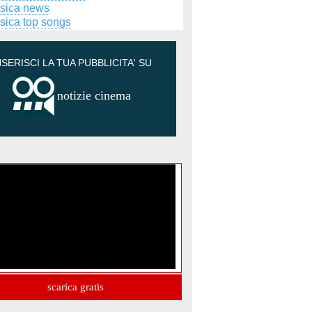
sica news
sica top songs
NSERISCI LA TUA PUBBLICITA' SU
notizie cinema
scarica gratis