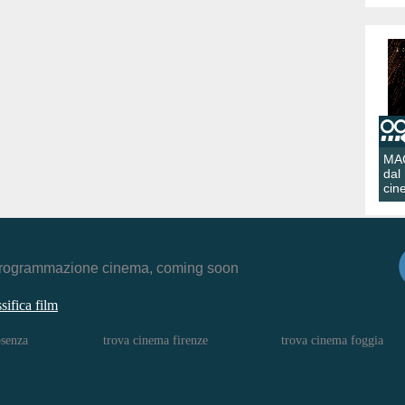
MA
dal
cin
r, programmazione cinema, coming soon
ssifica film
osenza
trova cinema firenze
trova cinema foggia