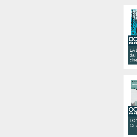
LA
dal
cin
LON
13 