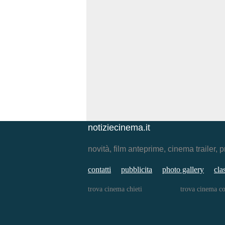
notiziecinema.it
novità, film anteprime, cinema traile
contatti
pubblicita
photo gallery
cla
trova cinema chieti
trova cinema c