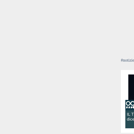
#notizi
IL 
dic