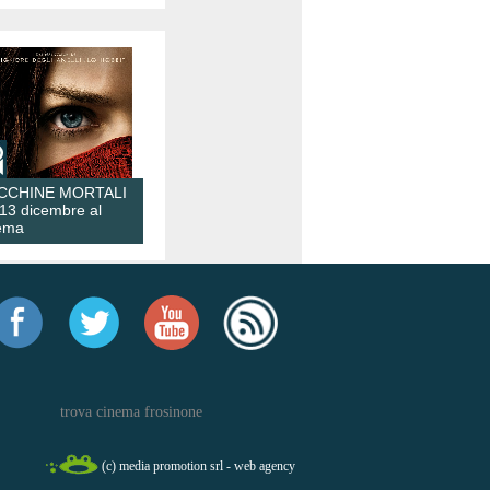
CCHINE MORTALI
 13 dicembre al
ema
trova cinema frosinone
(c) media promotion srl - web agency