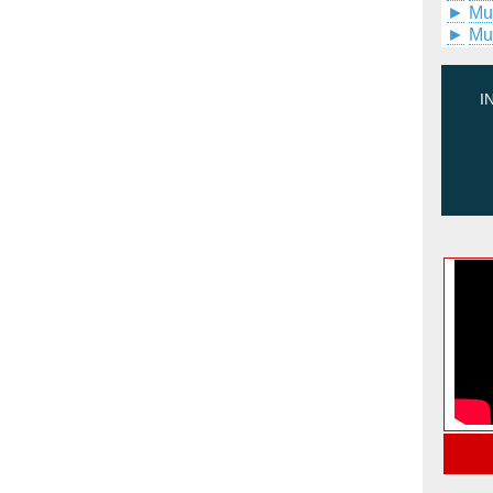
►
Mu
►
Mu
I