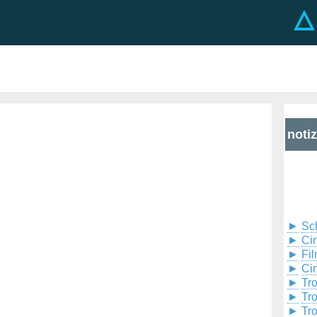
noti
►
Sc
►
Cin
►
Fil
►
Ci
►
Tr
►
Tr
►
Tr