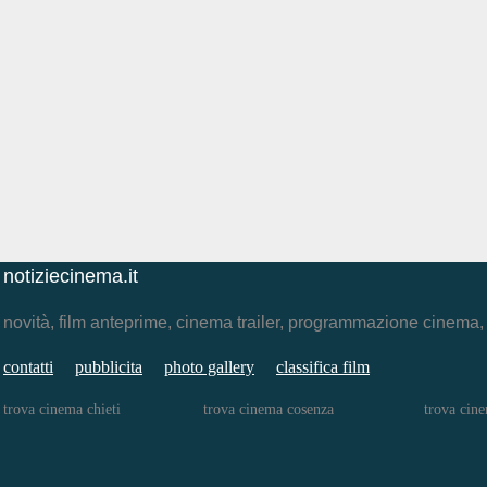
notiziecinema.it
novità, film anteprime, cinema trailer, programmazione cinema
contatti
pubblicita
photo gallery
classifica film
trova cinema chieti
trova cinema cosenza
trova cine