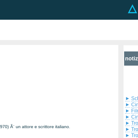
noti
►
Sc
►
Cin
►
Fil
►
Ci
►
Tr
0) Ã¨ un attore e scrittore italiano.
►
Tr
►
Tr