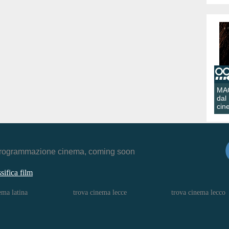
MA
dal
cin
r, programmazione cinema, coming soon
ssifica film
ema latina
trova cinema lecce
trova cinema lecco