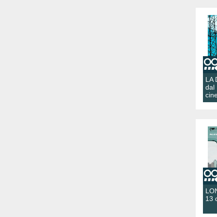
LA
dal
cin
LON
13 