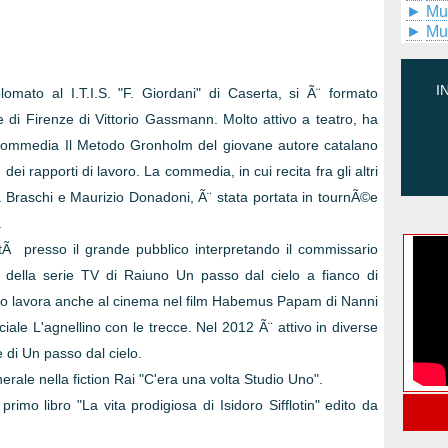
►
Mu
►
Mu
I
omato al I.T.I.S. "F. Giordani" di Caserta, si Ã¨ formato
e di Firenze di Vittorio Gassmann. Molto attivo a teatro, ha
a commedia Il Metodo Gronholm del giovane autore catalano
ei rapporti di lavoro. La commedia, in cui recita fra gli altri
ta Braschi e Maurizio Donadoni, Ã¨ stata portata in tournÃ©e
.
itÃ presso il grande pubblico interpretando il commissario
i della serie TV di Raiuno Un passo dal cielo a fianco di
ello lavora anche al cinema nel film Habemus Papam di Nanni
ciale L'agnellino con le trecce. Nel 2012 Ã¨ attivo in diverse
e di Un passo dal cielo.
nerale nella fiction Rai "C'era una volta Studio Uno".
primo libro "La vita prodigiosa di Isidoro Sifflotin" edito da