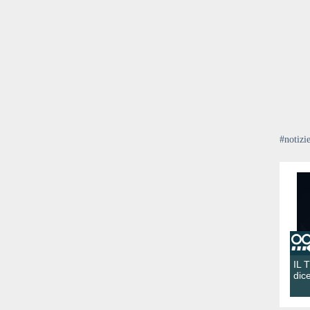
#notizi
IL 
dic