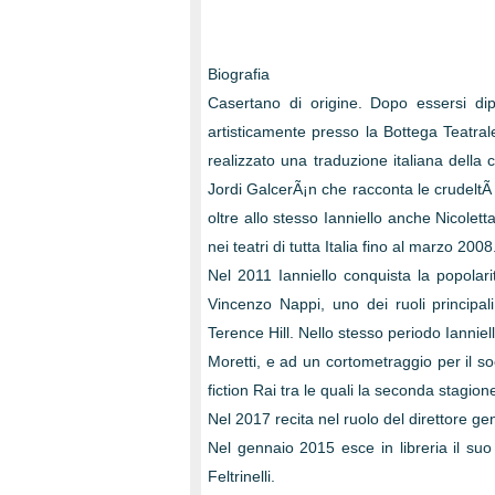
Biografia
Casertano di origine. Dopo essersi dipl
artisticamente presso la Bottega Teatral
realizzato una traduzione italiana dell
Jordi GalcerÃ¡n che racconta le crudeltÃ d
oltre allo stesso Ianniello anche Nicolet
nei teatri di tutta Italia fino al marzo 2008
Nel 2011 Ianniello conquista la popolar
Vincenzo Nappi, uno dei ruoli principal
Terence Hill. Nello stesso periodo Ianni
Moretti, e ad un cortometraggio per il so
fiction Rai tra le quali la seconda stagion
Nel 2017 recita nel ruolo del direttore ge
Nel gennaio 2015 esce in libreria il suo 
Feltrinelli.