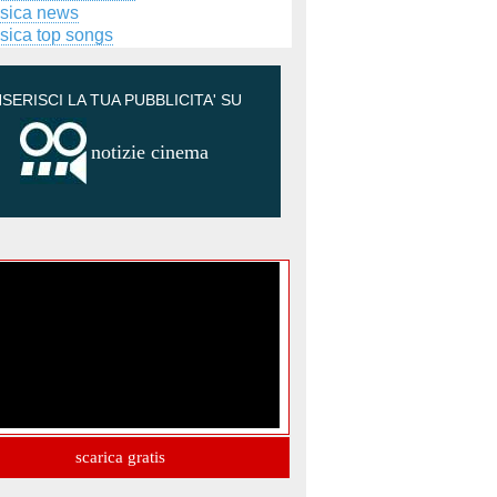
sica news
sica top songs
NSERISCI LA TUA PUBBLICITA' SU
notizie cinema
scarica gratis