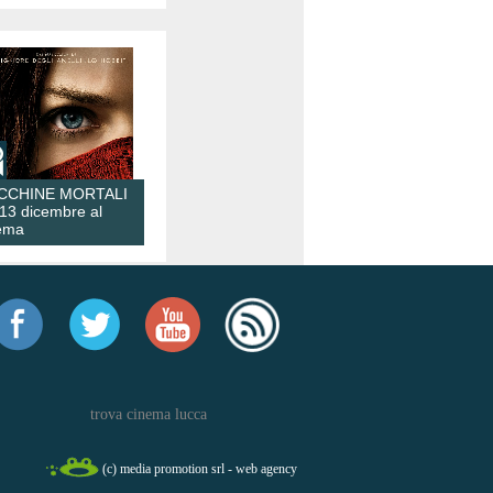
CCHINE MORTALI
 13 dicembre al
ema
trova cinema lucca
(c) media promotion srl - web agency