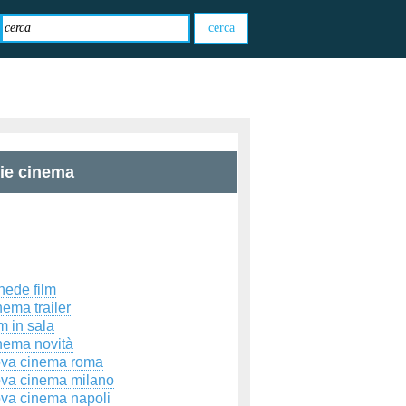
zie cinema
hede film
ema trailer
m in sala
nema novità
ova cinema roma
ova cinema milano
ova cinema napoli