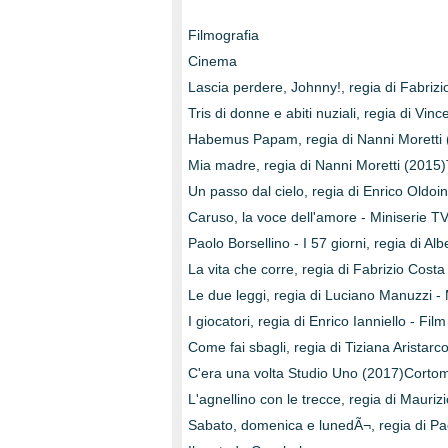
Filmografia
Cinema
Lascia perdere, Johnny!, regia di Fabrizi
Tris di donne e abiti nuziali, regia di Vi
Habemus Papam, regia di Nanni Moretti 
Mia madre, regia di Nanni Moretti (2015)
Un passo dal cielo, regia di Enrico Oldoin
Caruso, la voce dell'amore - Miniserie T
Paolo Borsellino - I 57 giorni, regia di Al
La vita che corre, regia di Fabrizio Costa
Le due leggi, regia di Luciano Manuzzi -
I giocatori, regia di Enrico Ianniello - Fi
Come fai sbagli, regia di Tiziana Arista
C'era una volta Studio Uno (2017)Corto
L'agnellino con le trecce, regia di Mauriz
Sabato, domenica e lunedÃ¬, regia di Pa