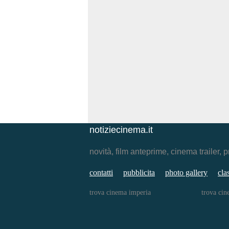
notiziecinema.it
novità, film anteprime, cinema traile
contatti
pubblicita
photo gallery
cla
trova cinema imperia
trova cin