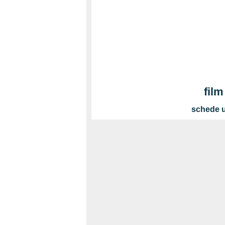
film
schede ul