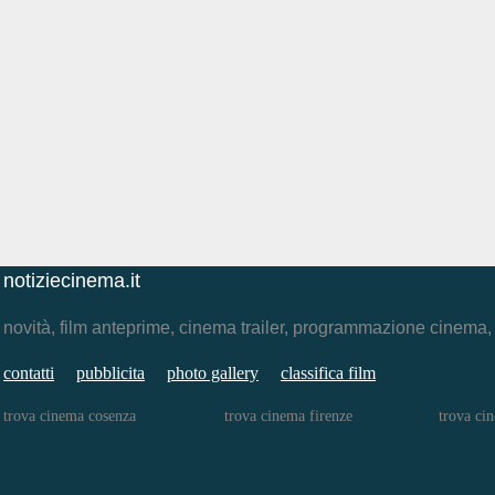
notiziecinema.it
novità, film anteprime, cinema trailer, programmazione cinema
contatti
pubblicita
photo gallery
classifica film
trova cinema cosenza
trova cinema firenze
trova ci