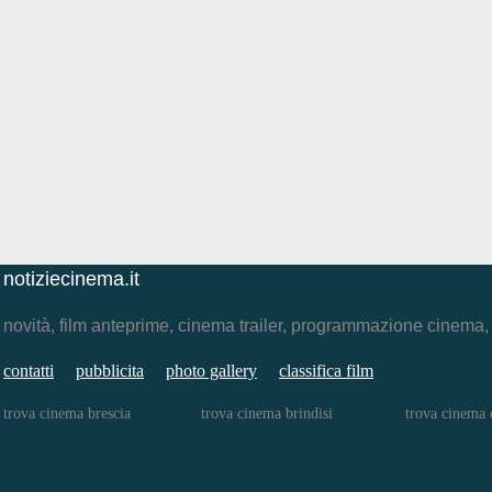
notiziecinema.it
novità, film anteprime, cinema trailer, programmazione cinema
contatti
pubblicita
photo gallery
classifica film
trova cinema brescia
trova cinema brindisi
trova cinema 