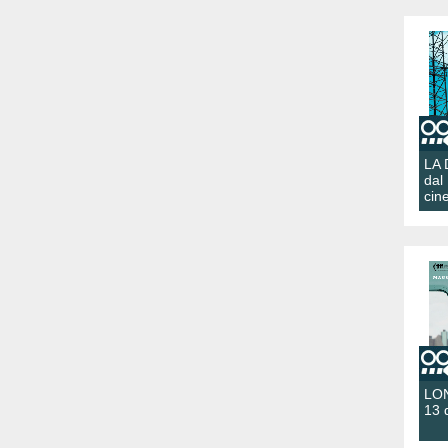
LA
dal
cin
LON
13 