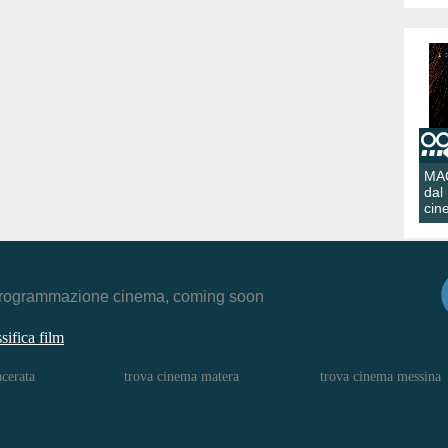
MA
dal
cin
r, programmazione cinema, coming soon
ssifica film
cerata
trova cinema matera
trova cinema messina