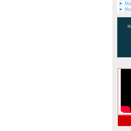
►
Mu
►
Mu
I