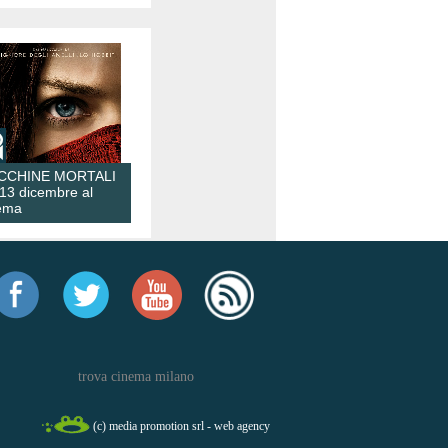
CCHINE MORTALI
 13 dicembre al
ema
trova cinema milano
(c) media promotion srl - web agency