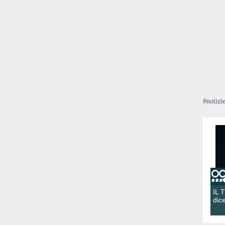
#notizi
IL 
dic