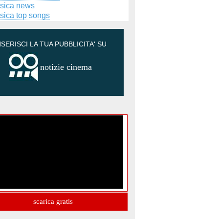
sica news
sica top songs
NSERISCI LA TUA PUBBLICITA' SU
notizie cinema
scarica gratis