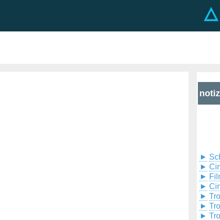
noti
►
Sc
►
Cin
►
Fil
►
Ci
►
Tr
►
Tr
►
Tr