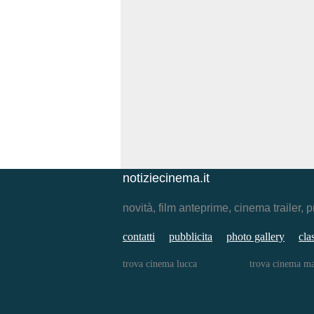
notiziecinema.it
novità, film anteprime, cinema traile
contatti
pubblicita
photo gallery
cla
trova cinema lucca
trova cinema ma