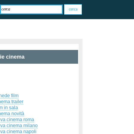
zie cinema
hede film
ema trailer
m in sala
nema novità
ova cinema roma
ova cinema milano
ova cinema napoli