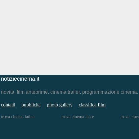
notiziecinema.it
novità, film anteprime, cinema trailer, programmazione cinema
contatti
pubblicita
photo gallery
classifica film
trova cinema latina
trova cinema lecce
trova cine