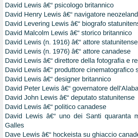
David Lewis â€“ psicologo britannico
David Henry Lewis â€“ navigatore neozelan
David Levering Lewis â€“ biografo statuniten
David Malcolm Lewis â€“ storico britannico
David Lewis (n. 1916) â€“ attore statunitense
David Lewis (n. 1976) â€“ attore canadese
David Lewis â€“ direttore della fotografia e re
David Lewis â€“ produttore cinematografico 
David Lewis â€“ designer britannico
David Peter Lewis â€“ governatore dell'Ala
David John Lewis â€“ deputato statunitense
David Lewis â€“ politico canadese
David Lewis â€“ uno dei Santi quaranta mar
Galles
Dave Lewis â€“ hockeista su ghiaccio cana