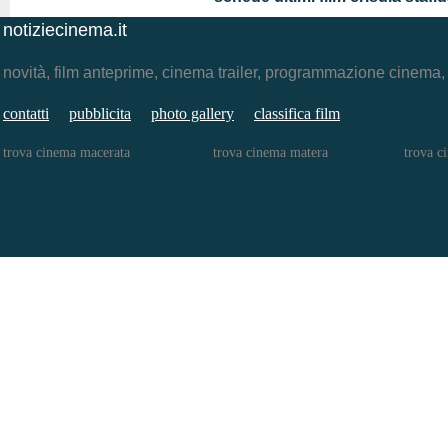
notiziecinema.it
novità, film anteprime, cinema trailer, programmazione cinema
contatti
pubblicita
photo gallery
classifica film
trova cinema macerata
trova cinema matera
trova c