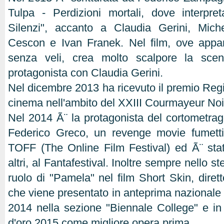
Tulpa - Perdizioni mortali, dove interpret
Silenzi", accanto a Claudia Gerini, Mich
Cescon e Ivan Franek. Nel film, ove appar
senza veli, crea molto scalpore la scen
protagonista con Claudia Gerini.
Nel dicembre 2013 ha ricevuto il premio Regin
cinema nell'ambito del XXIII Courmayeur Noir 
Nel 2014 Ã¨ la protagonista del cortometragg
Federico Greco, un revenge movie fumettis
TOFF (The Online Film Festival) ed Ã¨ stato
altri, al Fantafestival. Inoltre sempre nello st
ruolo di "Pamela" nel film Short Skin, diret
che viene presentato in anteprima nazionale 
2014 nella sezione "Biennale College" e in 
d'oro 2015 come migliore opera prima.