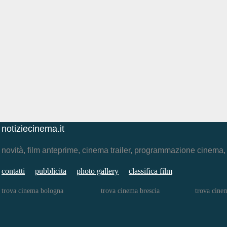
notiziecinema.it
novità, film anteprime, cinema trailer, programmazione cinema
contatti
pubblicita
photo gallery
classifica film
trova cinema bologna
trova cinema brescia
trova cinem