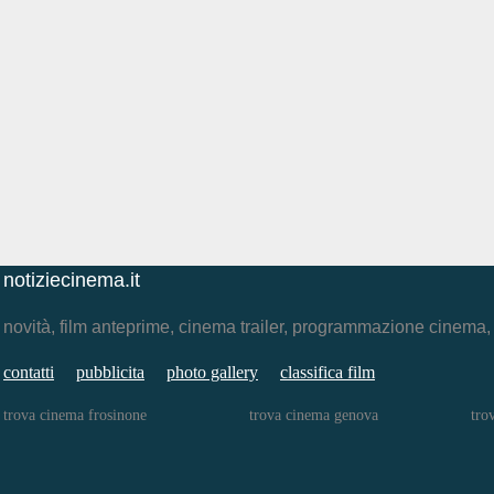
notiziecinema.it
novità, film anteprime, cinema trailer, programmazione cinema
contatti
pubblicita
photo gallery
classifica film
trova cinema frosinone
trova cinema genova
tro