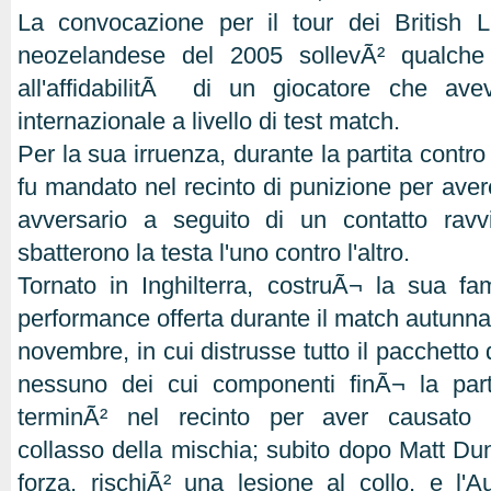
La convocazione per il tour dei British L
neozelandese del 2005 sollevÃ² qualche
all'affidabilitÃ di un giocatore che av
internazionale a livello di test match.
Per la sua irruenza, durante la partita contr
fu mandato nel recinto di punizione per ave
avversario a seguito di un contatto ravv
sbatterono la testa l'uno contro l'altro.
Tornato in Inghilterra, costruÃ¬ la sua fa
performance offerta durante il match autunnale
novembre, in cui distrusse tutto il pacchetto 
nessuno dei cui componenti finÃ¬ la parti
terminÃ² nel recinto per aver causato v
collasso della mischia; subito dopo Matt Dun
forza, rischiÃ² una lesione al collo, e l'A