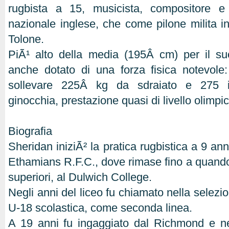
rugbista a 15, musicista, compositore e 
nazionale inglese, che come pilone milita in
Tolone.
PiÃ¹ alto della media (195Â cm) per il su
anche dotato di una forza fisica notevole:
sollevare 225Â kg da sdraiato e 275 i
ginocchia, prestazione quasi di livello olimpic
Biografia
Sheridan iniziÃ² la pratica rugbistica a 9 anni,
Ethamians R.F.C., dove rimase fino a quando 
superiori, al Dulwich College.
Negli anni del liceo fu chiamato nella selezi
U-18 scolastica, come seconda linea.
A 19 anni fu ingaggiato dal Richmond e n