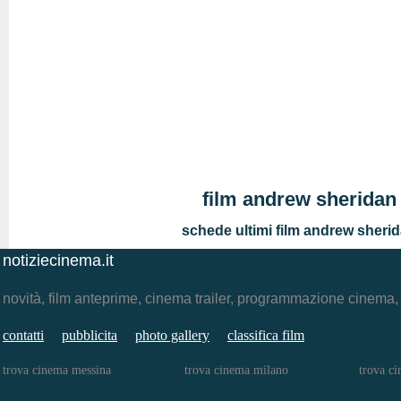
film andrew sheridan
schede ultimi film andrew sheri
notiziecinema.it
novità, film anteprime, cinema trailer, programmazione cinema
contatti
pubblicita
photo gallery
classifica film
trova cinema messina
trova cinema milano
trova c