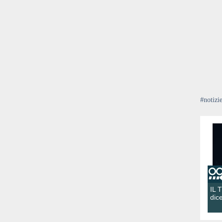
#notizi
IL 
dic