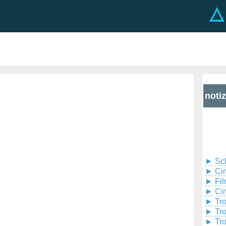
noti
►
Sc
►
Cin
►
Fil
►
Ci
►
Tr
►
Tr
►
Tr