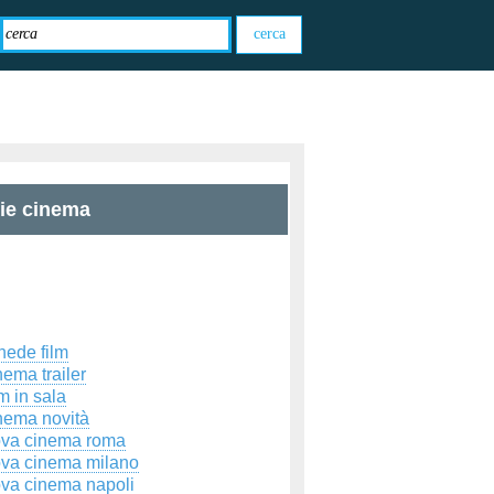
zie cinema
hede film
ema trailer
m in sala
nema novità
ova cinema roma
ova cinema milano
ova cinema napoli