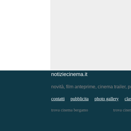
notiziecinema.it
novità, film anteprime, cinema traile
contatti
pubblicita
photo gallery
cla
trova cinema bergamo
trova cine