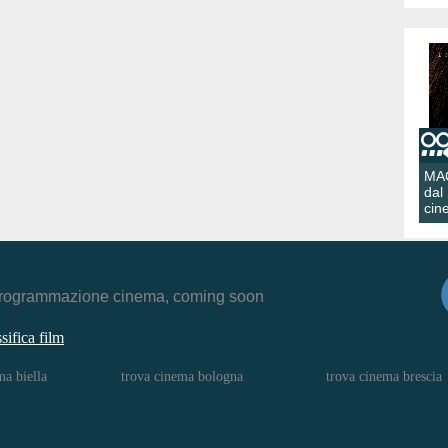
MA
dal
cin
r, programmazione cinema, coming soon
ssifica film
ma biella
trova cinema bologna
trova cinema brescia