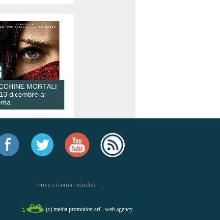
CCHINE MORTALI
 13 dicembre al
ema
trova cinema brindisi
(c) media promotion srl - web agency