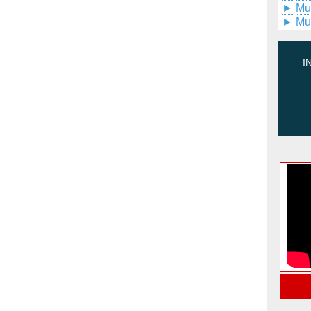
►
Mu
►
Mu
I