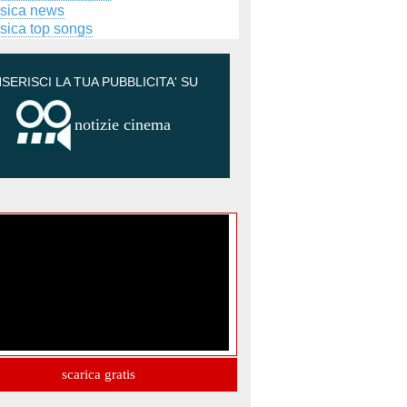
sica news
sica top songs
NSERISCI LA TUA PUBBLICITA' SU
notizie cinema
scarica gratis