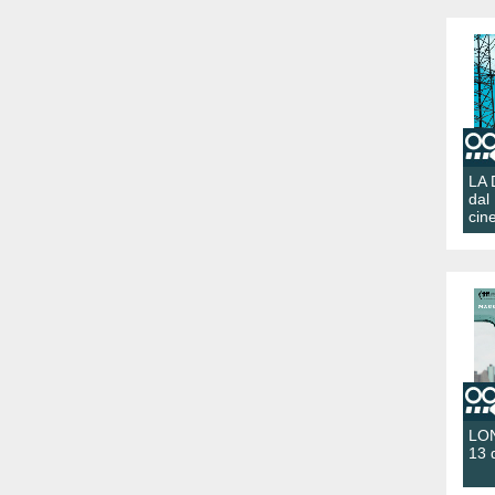
LA
dal
cin
LON
13 