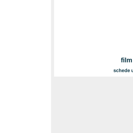
fil
schede u