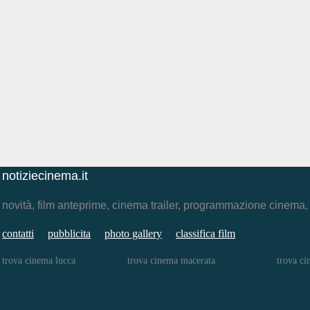
notiziecinema.it
novità, film anteprime, cinema trailer, programmazione cinema
contatti
pubblicita
photo gallery
classifica film
trova cinema lucca
trova cinema macerata
trova c