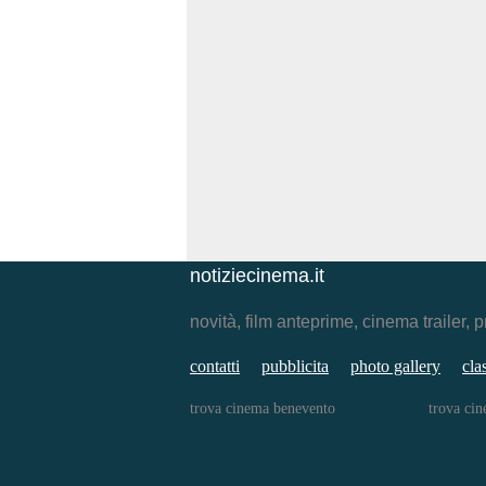
notiziecinema.it
novità, film anteprime, cinema traile
contatti
pubblicita
photo gallery
cla
trova cinema benevento
trova ci