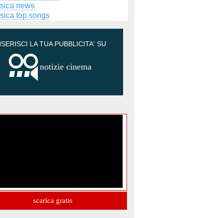
sica news
sica top songs
NSERISCI LA TUA PUBBLICITA' SU
notizie cinema
scarica gratis