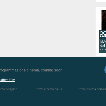
MA
dal
cin
r, programmazione cinema, coming soon
ssifica film
nema bergamo
trova cinema biella
trova cinema bologn