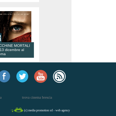
CCHINE MORTALI
 13 dicembre al
ema
a
trova cinema brescia
(c) media promotion srl - web agency