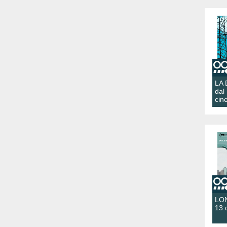
LA
dal
cin
LON
13 