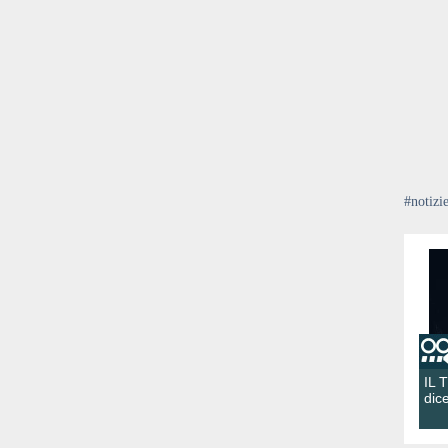
#notizi
IL 
dic