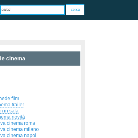
zie cinema
hede film
ema trailer
m in sala
nema novità
ova cinema roma
ova cinema milano
ova cinema napoli