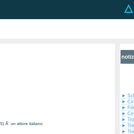
noti
►
Sc
►
Cin
►
Fil
►
Ci
►
Tr
) Ã¨ un attore italiano.
►
Tr
►
Tr