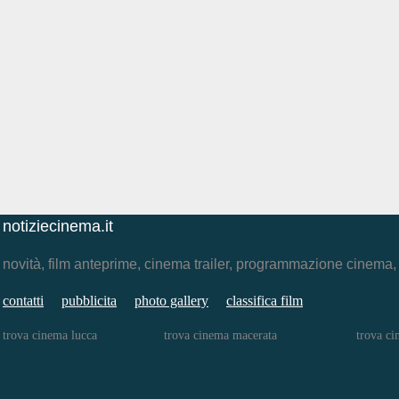
notiziecinema.it
novità, film anteprime, cinema trailer, programmazione cinema
contatti
pubblicita
photo gallery
classifica film
trova cinema lucca
trova cinema macerata
trova c