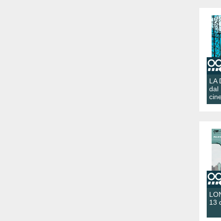
LA
dal
cin
LON
13 