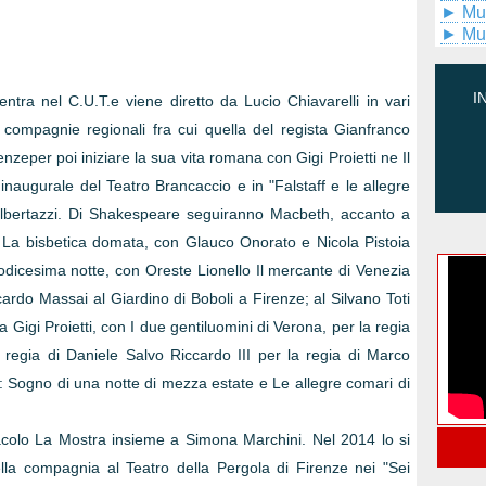
►
Mu
►
Mu
I
ntra nel C.U.T.e viene diretto da Lucio Chiavarelli in vari
ie compagnie regionali fra cui quella del regista Gianfranco
nzeper poi iniziare la sua vita romana con Gigi Proietti ne Il
naugurale del Teatro Brancaccio e in "Falstaff e le allegre
Albertazzi. Di Shakespeare seguiranno Macbeth, accanto a
 La bisbetica domata, con Glauco Onorato e Nicola Pistoia
odicesima notte, con Oreste Lionello Il mercante di Venezia
ccardo Massai al Giardino di Boboli a Firenze; al Silvano Toti
 Gigi Proietti, con I due gentiluomini di Verona, per la regia
regia di Daniele Salvo Riccardo III per la regia di Marco
o: Sogno di una notte di mezza estate e Le allegre comari di
ttacolo La Mostra insieme a Simona Marchini. Nel 2014 lo si
lla compagnia al Teatro della Pergola di Firenze nei "Sei