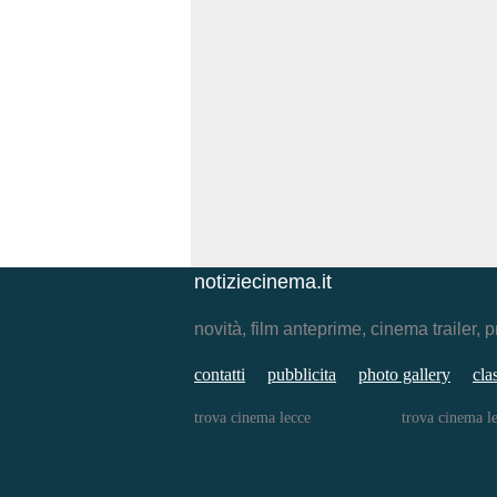
notiziecinema.it
novità, film anteprime, cinema traile
contatti
pubblicita
photo gallery
cla
trova cinema lecce
trova cinema l