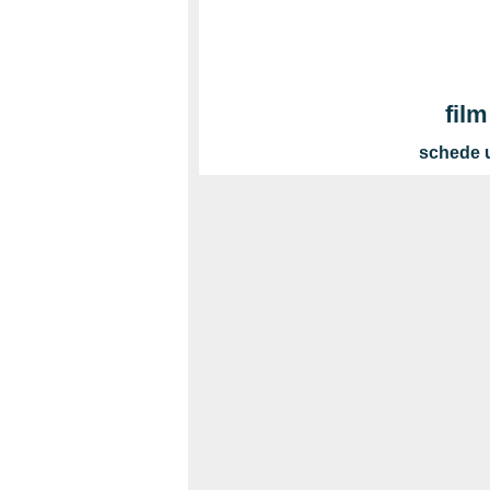
film
schede ul