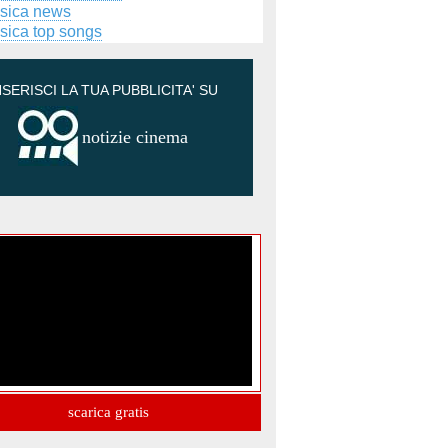
sica news
sica top songs
NSERISCI LA TUA PUBBLICITA' SU
notizie cinema
scarica gratis