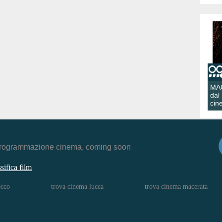
MA
dal
cin
r, programmazione cinema, coming soon
ssifica film
ecco
trova cinema lucca
trova cinema macerata