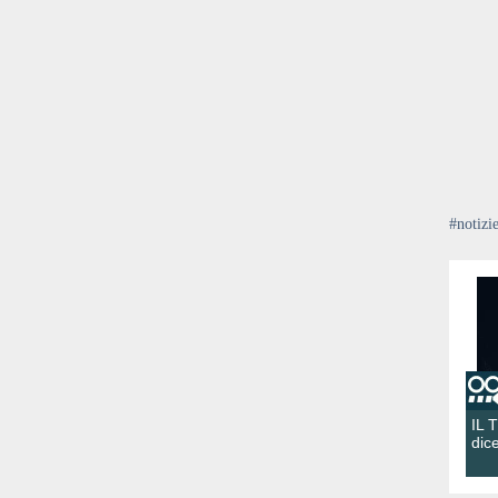
#notizi
IL 
dic