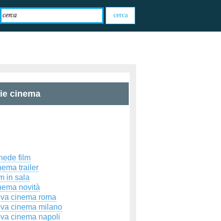
zie cinema
hede film
ema trailer
m in sala
nema novità
ova cinema roma
ova cinema milano
ova cinema napoli