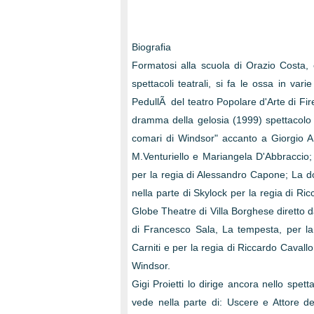
Biografia
Formatosi alla scuola di Orazio Costa, e
spettacoli teatrali, si fa le ossa in var
PedullÃ del teatro Popolare d'Arte di Fire
dramma della gelosia (1999) spettacolo i
comari di Windsor" accanto a Giorgio 
M.Venturiello e Mariangela D'Abbraccio;
per la regia di Alessandro Capone; La d
nella parte di Skylock per la regia di Ri
Globe Theatre di Villa Borghese diretto da
di Francesco Sala, La tempesta, per la 
Carniti e per la regia di Riccardo Cavall
Windsor.
Gigi Proietti lo dirige ancora nello spe
vede nella parte di: Uscere e Attore de