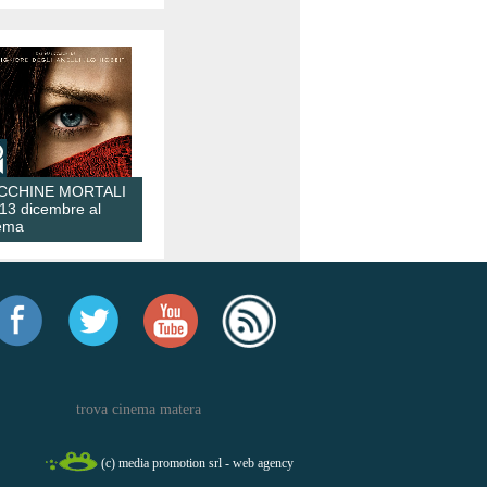
CCHINE MORTALI
 13 dicembre al
ema
trova cinema matera
(c) media promotion srl - web agency