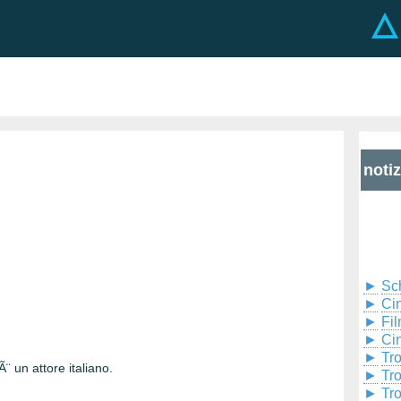
noti
►
Sc
►
Cin
►
Fil
►
Ci
►
Tr
Ã¨ un attore italiano.
►
Tr
►
Tr